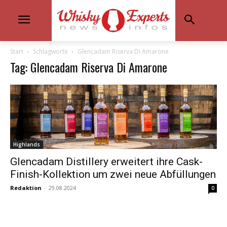
Start
Schlagworte
Glencadam Riserva Di Amarone
Tag: Glencadam Riserva Di Amarone
Highlands
Glencadam Distillery erweitert ihre Cask-
Finish-Kollektion um zwei neue Abfüllungen
Redaktion
-
29.08.2024
0