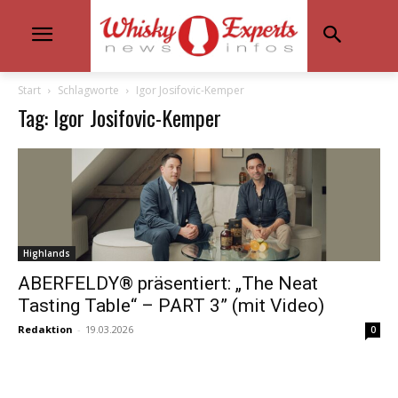
Start
Schlagworte
Igor Josifovic-Kemper
Tag: Igor Josifovic-Kemper
Highlands
ABERFELDY® präsentiert: „The Neat
Tasting Table“ – PART 3” (mit Video)
Redaktion
-
19.03.2026
0