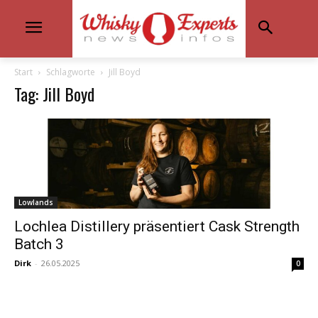
Start
Schlagworte
Jill Boyd
Tag: Jill Boyd
Lowlands
Lochlea Distillery präsentiert Cask Strength
Batch 3
Dirk
-
26.05.2025
0