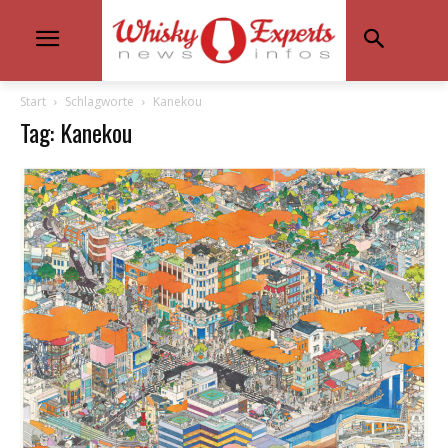
Start
Schlagworte
Kanekou
Tag: Kanekou