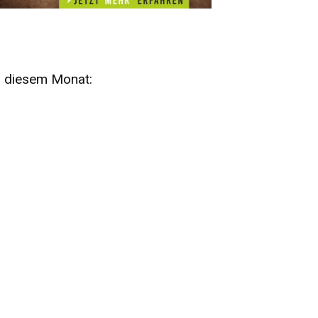
n diesem Monat:
SA
15
AUG
SÄCHSISCHE WHISKY- UND
ZUBEHÖRAUKTION
STANDARDWHISKY UND RARITÄTEN - KEINE
AUKTIONSGEBÜHREN!
FR
SA
28
29
AUG
VOGTLAND SPIRITS