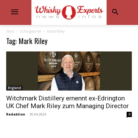
Start
Schlagworte
Mark Riley
Tag: Mark Riley
England
Witchmark Distillery ernennt ex-Edrington
UK Chef Mark Riley zum Managing Director
Redaktion
-
30.04.2026
0