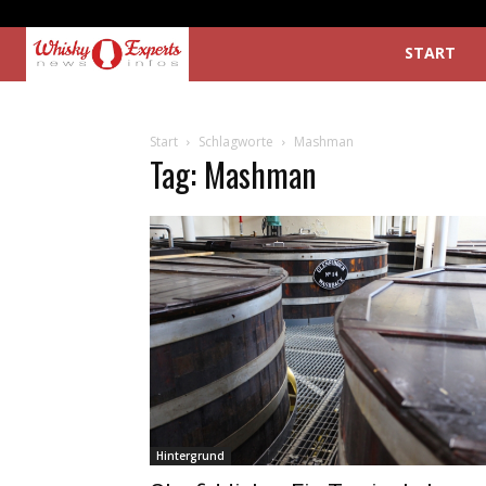
START
Start
Schlagworte
Mashman
Tag: Mashman
Hintergrund