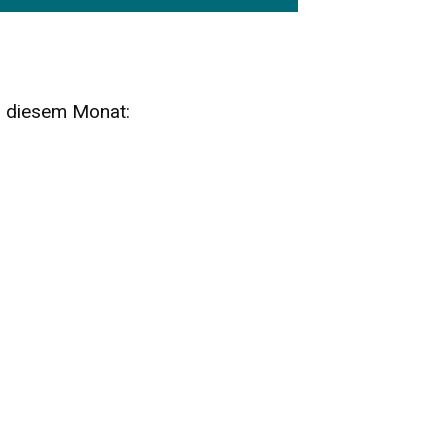
n diesem Monat:
SA
15
AUG
SÄCHSISCHE WHISKY- UND
ZUBEHÖRAUKTION
STANDARDWHISKY UND RARITÄTEN - KEINE
AUKTIONSGEBÜHREN!
FR
SA
28
29
AUG
VOGTLAND SPIRITS