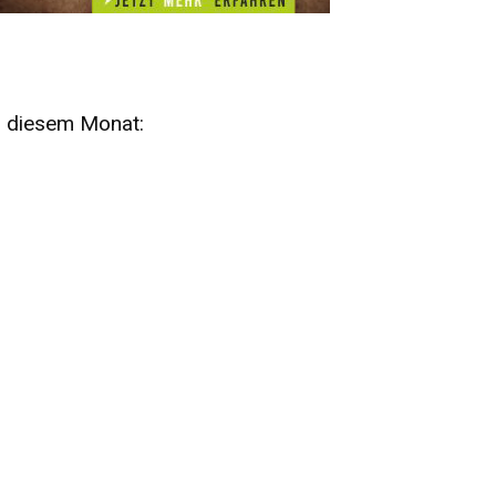
n diesem Monat:
SA
15
AUG
SÄCHSISCHE WHISKY- UND
ZUBEHÖRAUKTION
STANDARDWHISKY UND RARITÄTEN - KEINE
AUKTIONSGEBÜHREN!
FR
SA
28
29
AUG
VOGTLAND SPIRITS