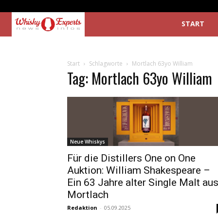
START
Start
Schlagworte
Mortlach 63yo William
Tag: Mortlach 63yo William
Neue Whiskys
Für die Distillers One on One
Auktion: William Shakespeare –
Ein 63 Jahre alter Single Malt au
Mortlach
Redaktion
-
05.09.2025