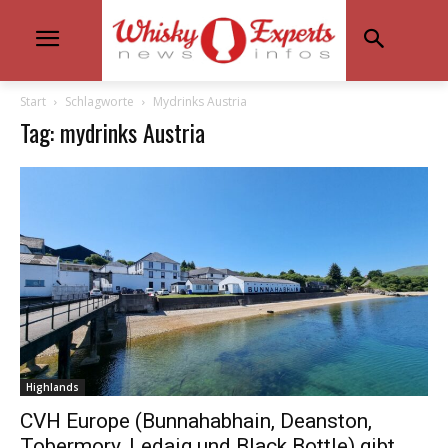
Start
Schlagworte
Mydrinks Austria
Tag: mydrinks Austria
Highlands
CVH Europe (Bunnahabhain, Deanston,
Tobermory, Ledaig und Black Bottle) gibt