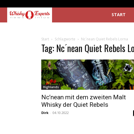
START
Start
Schlagworte
Nc ́nean Quiet Rebels Lorna
Tag: Nc ́nean Quiet Rebels L
Highlands
Nc’nean mit dem zweiten Malt
Whisky der Quiet Rebels
Dirk
-
04.10.2022