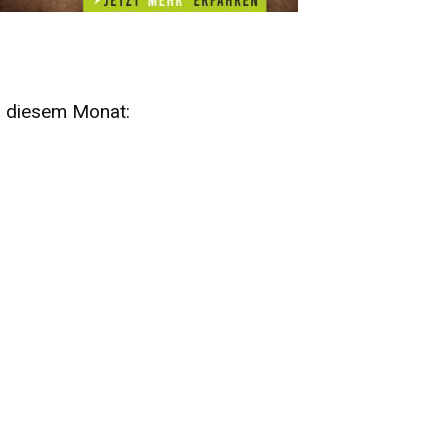
n diesem Monat:
SA
15
AUG
SÄCHSISCHE WHISKY- UND
ZUBEHÖRAUKTION
STANDARDWHISKY UND RARITÄTEN - KEINE
AUKTIONSGEBÜHREN!
FR
SA
28
29
AUG
VOGTLAND SPIRITS