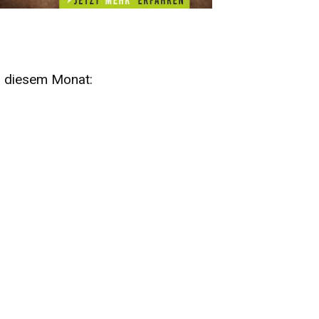
n diesem Monat:
SA
15
AUG
SÄCHSISCHE WHISKY- UND
ZUBEHÖRAUKTION
STANDARDWHISKY UND RARITÄTEN - KEINE
AUKTIONSGEBÜHREN!
FR
SA
28
29
AUG
VOGTLAND SPIRITS