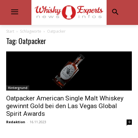
Start
Schlagworte
Oatpacker
Tag: Oatpacker
Hintergrund
Oatpacker American Single Malt Whiskey
gewinnt Gold bei den Las Vegas Global
Spirit Awards
Redaktion
-
16.11.2023
0