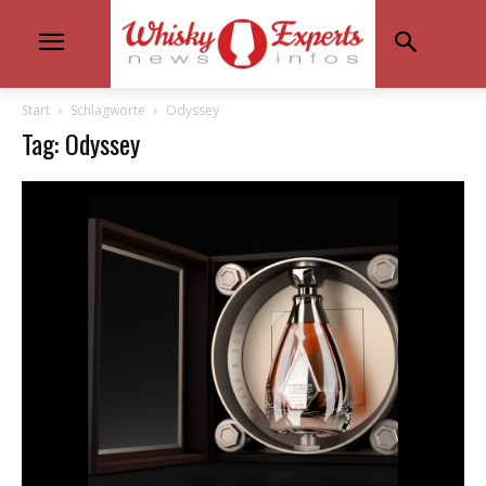
Start
Schlagworte
Odyssey
Tag: Odyssey