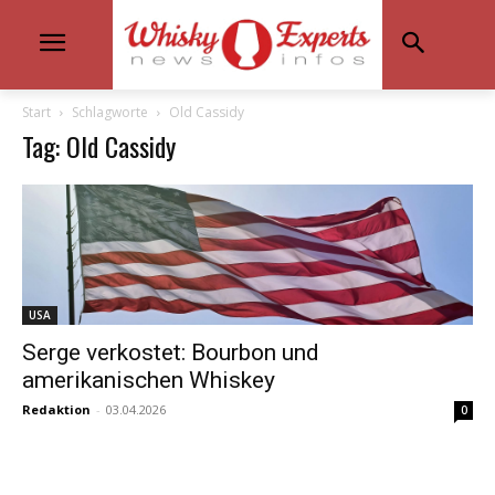
Start
Schlagworte
Old Cassidy
Tag: Old Cassidy
USA
Serge verkostet: Bourbon und
amerikanischen Whiskey
Redaktion
-
03.04.2026
0