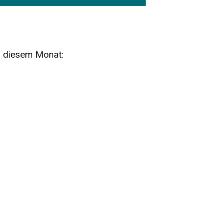
n diesem Monat:
SA
15
AUG
SÄCHSISCHE WHISKY- UND
ZUBEHÖRAUKTION
STANDARDWHISKY UND RARITÄTEN - KEINE
AUKTIONSGEBÜHREN!
FR
SA
28
29
AUG
VOGTLAND SPIRITS