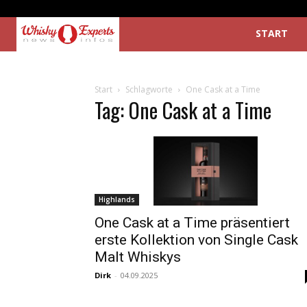
START
Start
Schlagworte
One Cask at a Time
Tag: One Cask at a Time
Highlands
One Cask at a Time präsentiert
erste Kollektion von Single Cask
Malt Whiskys
Dirk
-
04.09.2025