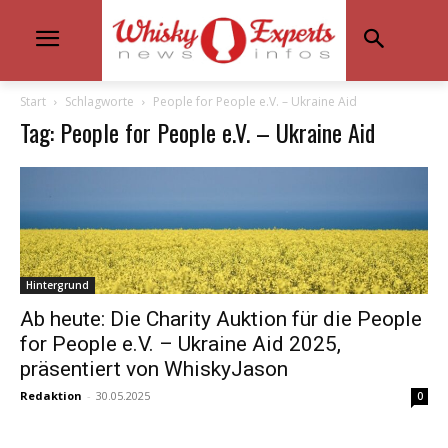
Start
Schlagworte
People for People e.V. – Ukraine Aid
Tag: People for People e.V. – Ukraine Aid
Hintergrund
Ab heute: Die Charity Auktion für die People
for People e.V. – Ukraine Aid 2025,
präsentiert von WhiskyJason
Redaktion
-
30.05.2025
0