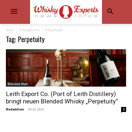
Start
Schlagworte
Perpetuity
Tag: Perpetuity
Blended Malt
Leith Export Co. (Port of Leith Distillery)
bringt neuen Blended Whisky „Perpetuity“
Redaktion
-
09.02.2023
0