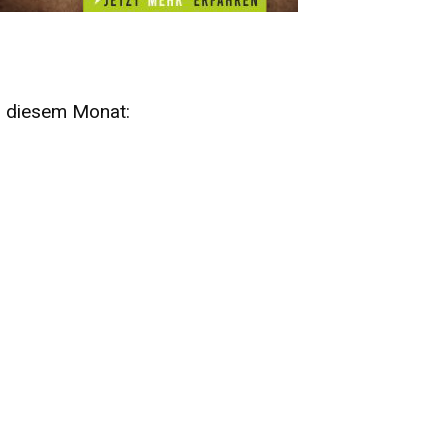
n diesem Monat:
SA
15
AUG
SÄCHSISCHE WHISKY- UND
ZUBEHÖRAUKTION
STANDARDWHISKY UND RARITÄTEN - KEINE
AUKTIONSGEBÜHREN!
FR
SA
28
29
AUG
VOGTLAND SPIRITS