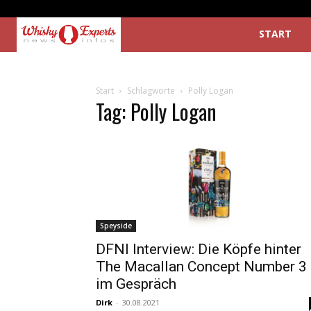
START
Start
Schlagworte
Polly Logan
Tag: Polly Logan
Speyside
DFNI Interview: Die Köpfe hinter
The Macallan Concept Number 3
im Gespräch
Dirk
-
30.08.2021