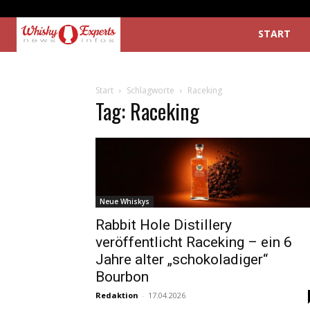
START
Start
Schlagworte
Raceking
Tag: Raceking
Neue Whiskys
Rabbit Hole Distillery
veröffentlicht Raceking – ein 6
Jahre alter „schokoladiger“
Bourbon
Redaktion
-
17.04.2026