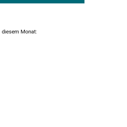
n diesem Monat:
SA
15
AUG
SÄCHSISCHE WHISKY- UND
ZUBEHÖRAUKTION
STANDARDWHISKY UND RARITÄTEN - KEINE
AUKTIONSGEBÜHREN!
FR
SA
28
29
AUG
VOGTLAND SPIRITS