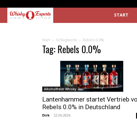
START
Start
Schlagworte
Rebels 0.0%
Tag: Rebels 0.0%
Alkoholfreier Whisky
Lantenhammer startet Vertrieb v
Rebels 0.0% in Deutschland
Dirk
-
22.06.2026