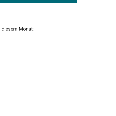
n diesem Monat:
SA
15
AUG
SÄCHSISCHE WHISKY- UND
ZUBEHÖRAUKTION
STANDARDWHISKY UND RARITÄTEN - KEINE
AUKTIONSGEBÜHREN!
FR
SA
28
29
AUG
VOGTLAND SPIRITS