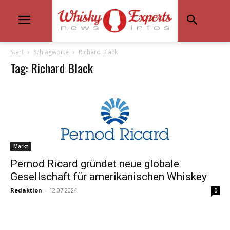
Start
Schlagworte
Richard Black
Tag: Richard Black
Markt
Pernod Ricard gründet neue globale
Gesellschaft für amerikanischen Whiskey
Redaktion
-
12.07.2024
0