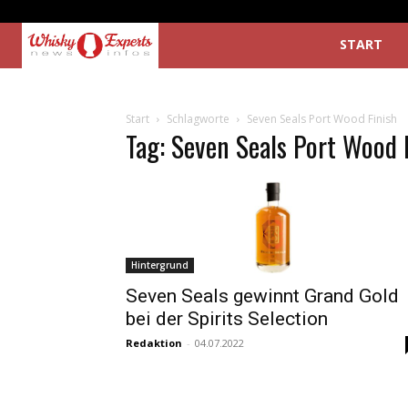
START
Start
Schlagworte
Seven Seals Port Wood Finish
Tag: Seven Seals Port Wood 
Hintergrund
Seven Seals gewinnt Grand Gold
bei der Spirits Selection
Redaktion
-
04.07.2022