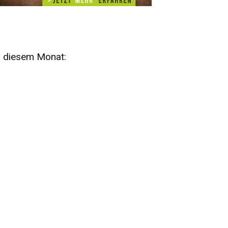
n diesem Monat:
SA
15
AUG
SÄCHSISCHE WHISKY- UND
ZUBEHÖRAUKTION
STANDARDWHISKY UND RARITÄTEN - KEINE
AUKTIONSGEBÜHREN!
FR
SA
28
29
AUG
VOGTLAND SPIRITS