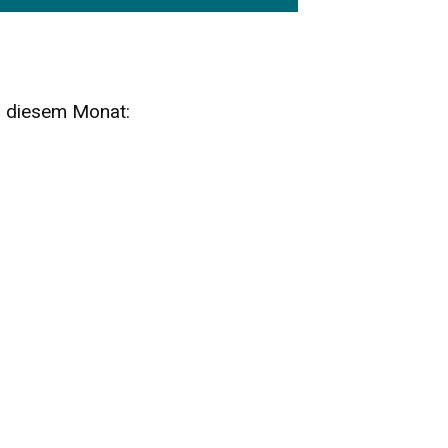
n diesem Monat:
SA
15
AUG
SÄCHSISCHE WHISKY- UND
ZUBEHÖRAUKTION
STANDARDWHISKY UND RARITÄTEN - KEINE
AUKTIONSGEBÜHREN!
FR
SA
28
29
AUG
VOGTLAND SPIRITS