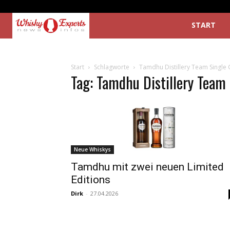
START
Start
Schlagworte
Tamdhu Distillery Team Single 
Tag: Tamdhu Distillery Team 
Neue Whiskys
Tamdhu mit zwei neuen Limited
Editions
Dirk
-
27.04.2026