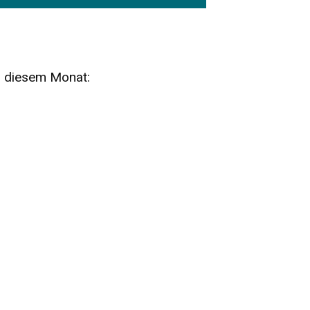
n diesem Monat:
SA
15
AUG
SÄCHSISCHE WHISKY- UND
ZUBEHÖRAUKTION
STANDARDWHISKY UND RARITÄTEN - KEINE
AUKTIONSGEBÜHREN!
FR
SA
28
29
AUG
VOGTLAND SPIRITS