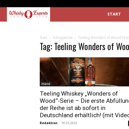
START
Start
Schlagworte
Teeling Wonders of Wood First 
Tag: Teeling Wonders of Wood
Irland
Teeling Whiskey „Wonders of
Wood”-Serie – Die erste Abfüllun
der Reihe ist ab sofort in
Deutschland erhältlich! (mit Vide
Redaktion
-
30.05.2022