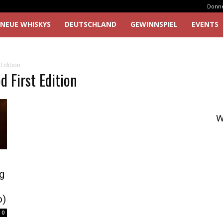
Donner
NEUE WHISKYS
DEUTSCHLAND
GEWINNSPIEL
EVENTS
Edition
 First Edition
W
g
o)
0