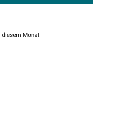
n diesem Monat:
SA
15
AUG
SÄCHSISCHE WHISKY- UND
ZUBEHÖRAUKTION
STANDARDWHISKY UND RARITÄTEN - KEINE
AUKTIONSGEBÜHREN!
FR
SA
28
29
AUG
VOGTLAND SPIRITS