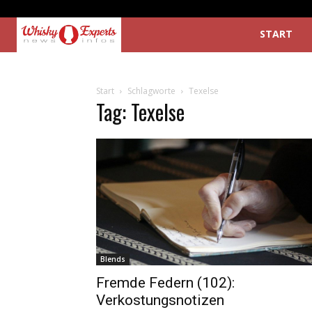
START
Start
Schlagworte
Texelse
Tag: Texelse
Blends
Fremde Federn (102):
Verkostungsnotizen