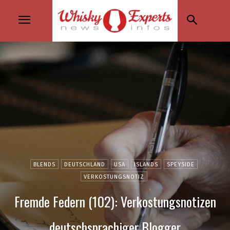
BLENDS
DEUTSCHLAND
USA
ISLANDS
SPEYSIDE
VERKOSTUNGSNOTIZ
Fremde Federn (102): Verkostungsnotizen
deutschsprachiger Blogger