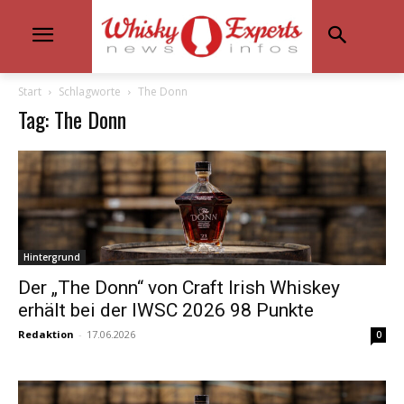
Start
Schlagworte
The Donn
Tag: The Donn
Hintergrund
Der „The Donn“ von Craft Irish Whiskey
erhält bei der IWSC 2026 98 Punkte
Redaktion
-
17.06.2026
0