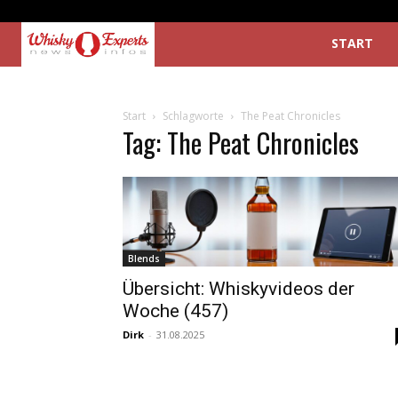
START
Start
Schlagworte
The Peat Chronicles
Tag: The Peat Chronicles
Blends
Übersicht: Whiskyvideos der
Woche (457)
Dirk
-
31.08.2025