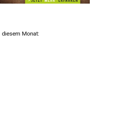
n diesem Monat:
SA
15
AUG
SÄCHSISCHE WHISKY- UND
ZUBEHÖRAUKTION
STANDARDWHISKY UND RARITÄTEN - KEINE
AUKTIONSGEBÜHREN!
FR
SA
28
29
AUG
VOGTLAND SPIRITS