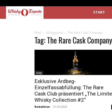
START
Start
Schlagworte
The Rare Cask Company
Tag: The Rare Cask Company
Islay
Exklusive Ardbeg-
Einzelfassabfüllung: The Rare
Cask Club präsentiert „The Limit
Whisky Collection #2“
Redaktion
-
01.05.2026