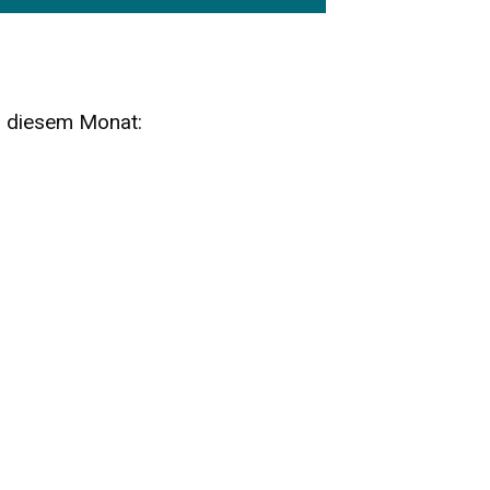
n diesem Monat:
SA
15
AUG
SÄCHSISCHE WHISKY- UND
ZUBEHÖRAUKTION
STANDARDWHISKY UND RARITÄTEN - KEINE
AUKTIONSGEBÜHREN!
FR
SA
28
29
AUG
VOGTLAND SPIRITS