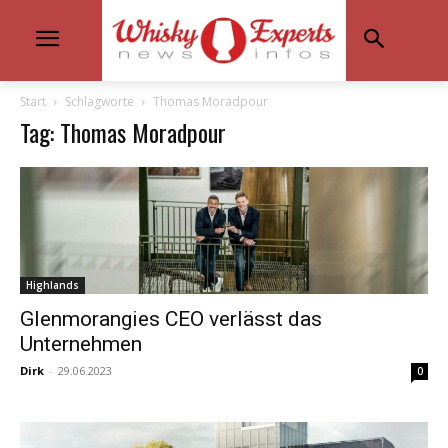
Start
Schlagworte
Thomas Moradpour
Tag: Thomas Moradpour
Highlands
Glenmorangies CEO verlässt das
Unternehmen
Dirk
-
29.06.2023
0