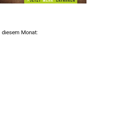
n diesem Monat:
SA
15
AUG
SÄCHSISCHE WHISKY- UND
ZUBEHÖRAUKTION
STANDARDWHISKY UND RARITÄTEN - KEINE
AUKTIONSGEBÜHREN!
FR
SA
28
29
AUG
VOGTLAND SPIRITS