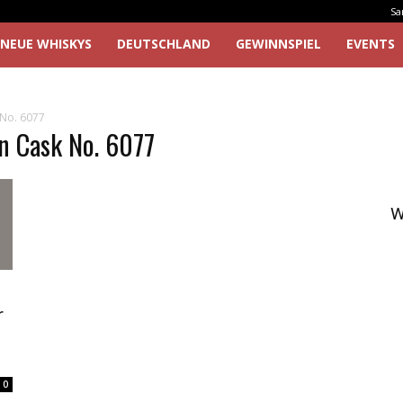
Sa
NEUE WHISKYS
DEUTSCHLAND
GEWINNSPIEL
EVENTS
No. 6077
n Cask No. 6077
W
r
0