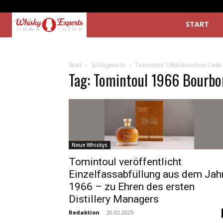
START
Start
Schlagworte
Tomintoul 1966 Bourbon Cask 
Tag: Tomintoul 1966 Bourbo
Neue Whiskys
Tomintoul veröffentlicht
Einzelfassabfüllung aus dem Jah
1966 – zu Ehren des ersten
Distillery Managers
Redaktion
-
20.02.2025