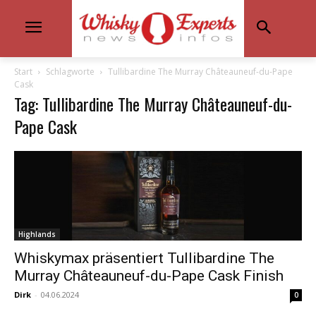
Start
Schlagworte
Tullibardine The Murray Châteauneuf-du-Pape
Cask
Tag: Tullibardine The Murray Châteauneuf-du-
Pape Cask
Highlands
Whiskymax präsentiert Tullibardine The
Murray Châteauneuf-du-Pape Cask Finish
Dirk
-
04.06.2024
0