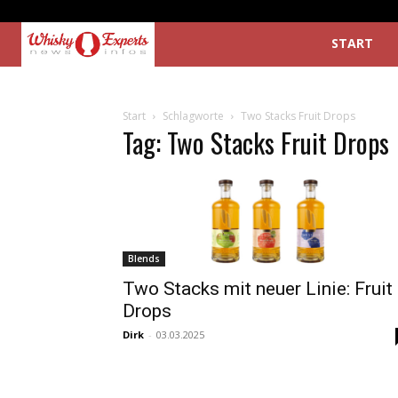
START
Start
Schlagworte
Two Stacks Fruit Drops
Tag: Two Stacks Fruit Drops
Blends
Two Stacks mit neuer Linie: Fruit
Drops
Dirk
-
03.03.2025