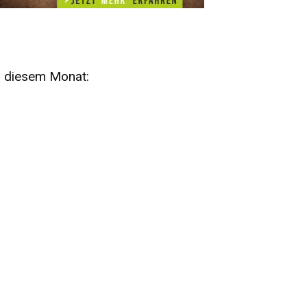
n diesem Monat:
SA
15
AUG
SÄCHSISCHE WHISKY- UND
ZUBEHÖRAUKTION
STANDARDWHISKY UND RARITÄTEN - KEINE
AUKTIONSGEBÜHREN!
FR
SA
28
29
AUG
VOGTLAND SPIRITS