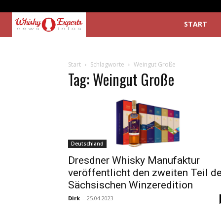
START
Start
Schlagworte
Weingut Große
Tag: Weingut Große
Deutschland
Dresdner Whisky Manufaktur
veröffentlicht den zweiten Teil de
Sächsischen Winzeredition
Dirk
-
25.04.2023