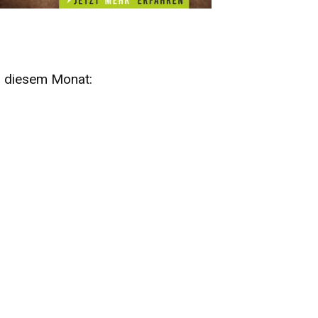
n diesem Monat:
SA
15
AUG
SÄCHSISCHE WHISKY- UND
ZUBEHÖRAUKTION
STANDARDWHISKY UND RARITÄTEN - KEINE
AUKTIONSGEBÜHREN!
FR
SA
28
29
AUG
VOGTLAND SPIRITS