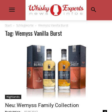
Start
Schlagworte
Wemyss Vanilla Burst
Tag: Wemyss Vanilla Burst
Highlands
Neu: Wemyss Family Collection
Redaktion
-
10.08.2017