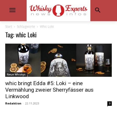
Start
Schlagworte
Whic Loki
Tag: whic Loki
Neue Whiskys
whic bringt Edda #5: Loki – eine
Vermählung zweier Sherryfässer aus
Linkwood
Redaktion
-
22.11.2023
0