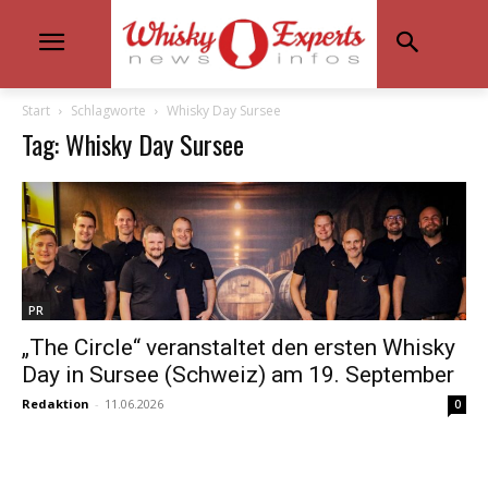
Start
Schlagworte
Whisky Day Sursee
Tag: Whisky Day Sursee
PR
„The Circle“ veranstaltet den ersten Whisky
Day in Sursee (Schweiz) am 19. September
Redaktion
-
11.06.2026
0