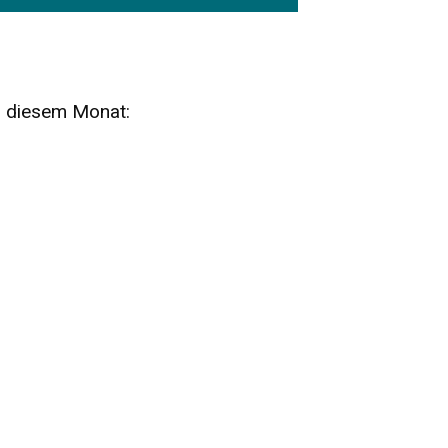
n diesem Monat:
SA
15
AUG
SÄCHSISCHE WHISKY- UND
ZUBEHÖRAUKTION
STANDARDWHISKY UND RARITÄTEN - KEINE
AUKTIONSGEBÜHREN!
FR
SA
28
29
AUG
VOGTLAND SPIRITS