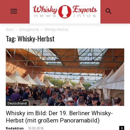
Start
Schlagworte
Whisky-Herbst
Tag: Whisky-Herbst
Deutschland
Whisky im Bild: Der 19. Berliner Whisky-
Herbst (mit großem Panoramabild)
Redaktion
-
10.09.2018
0