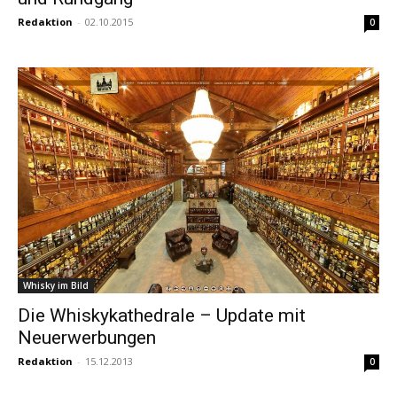
Redaktion
-
02.10.2015
0
Whisky im Bild
Die Whiskykathedrale – Update mit
Neuerwerbungen
Redaktion
-
15.12.2013
0