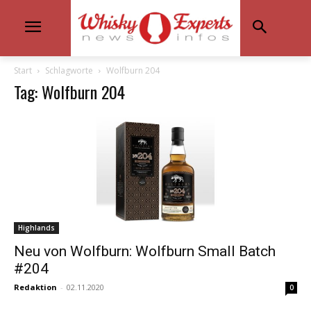
Start
Schlagworte
Wolfburn 204
Tag: Wolfburn 204
Highlands
Neu von Wolfburn: Wolfburn Small Batch
#204
Redaktion
-
02.11.2020
0