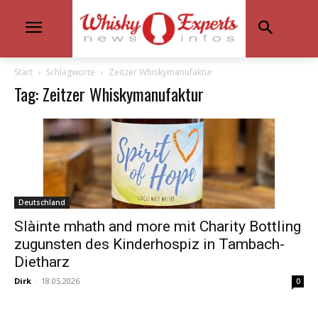
Start
Schlagworte
Zeitzer Whiskymanufaktur
Tag: Zeitzer Whiskymanufaktur
Deutschland
Slàinte mhath and more mit Charity Bottling
zugunsten des Kinderhospiz in Tambach-
Dietharz
Dirk
-
18.05.2026
0