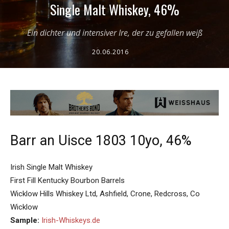
Single Malt Whiskey, 46%
Ein dichter und intensiver Ire, der zu gefallen weiß
20.06.2016
Barr an Uisce 1803 10yo, 46%
Irish Single Malt Whiskey
First Fill Kentucky Bourbon Barrels
Wicklow Hills Whiskey Ltd, Ashfield, Crone, Redcross, Co
Wicklow
Sample:
Irish-Whiskeys.de