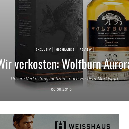
EXCLUSIV
HIGHLANDS
REVIEW
Wir verkosten: Wolfburn Auror
Unsere Verkostungsnotizen - noch vor dem Marktstart
06.09.2016