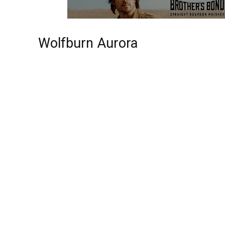
Wolfburn Aurora
Originalabfüllung
ohne Farbstoff, ohne Kältefiltrierung
46%, No Age Statement (3 Jahre)
Sample:
alexanderwhisky.ch
Verkoster:
Silvia Behrens und Bernhard Rems