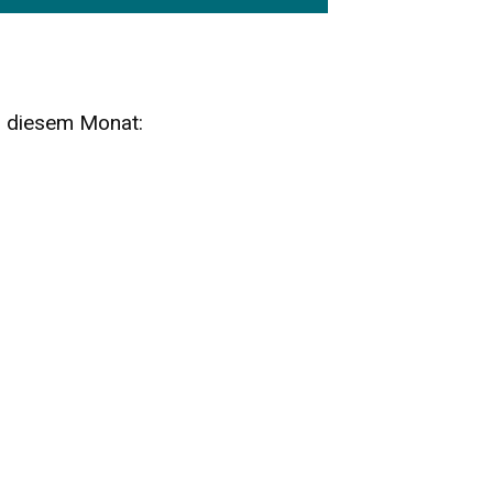
n diesem Monat:
SA
15
AUG
SÄCHSISCHE WHISKY- UND
ZUBEHÖRAUKTION
STANDARDWHISKY UND RARITÄTEN - KEINE
AUKTIONSGEBÜHREN!
FR
SA
28
29
AUG
VOGTLAND SPIRITS