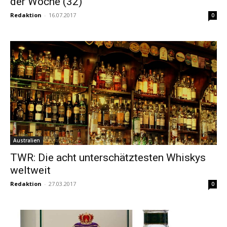
der Woche (32)
Redaktion
-
16.07.2017
0
Australien
TWR: Die acht unterschätztesten Whiskys
weltweit
Redaktion
-
27.03.2017
0