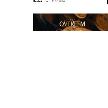
Redaktion
-
13.03.2026
Australien
Whiskys der Overeem Distillery
erstmals offiziell in Europa
verfügbar
Redaktion
-
26.02.2026
Australien
Serge verkostet: Whiskys von