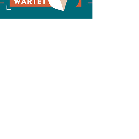
n diesem Monat:
SA
15
AUG
SÄCHSISCHE WHISKY- UND
ZUBEHÖRAUKTION
STANDARDWHISKY UND RARITÄTEN - KEINE
AUKTIONSGEBÜHREN!
FR
SA
28
29
AUG