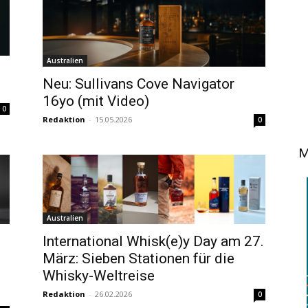
Australien
Neu: Sullivans Cove Navigator
16yo (mit Video)
0
Redaktion
-
15.05.2026
0
M
Australien
International Whisk(e)y Day am 27.
März: Sieben Stationen für die
Whisky-Weltreise
Redaktion
-
26.02.2026
0