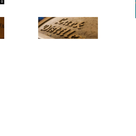
0
Australien
I
Australische Lark Distillery mit
10% Umsatzplus im letzten
Halbjahr 2025
Redaktion
-
25.02.2026
0
0
Australien
Kinglake Distillery baut erstes