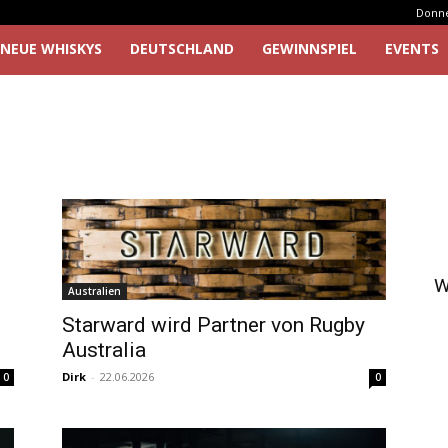
Donner
NEUE WHISKYS
DEUTSCHLAND
GEWINNSPIEL
EVENTS
W
Australien
Starward wird Partner von Rugby
Australia
Dirk
-
22.06.2026
0
0