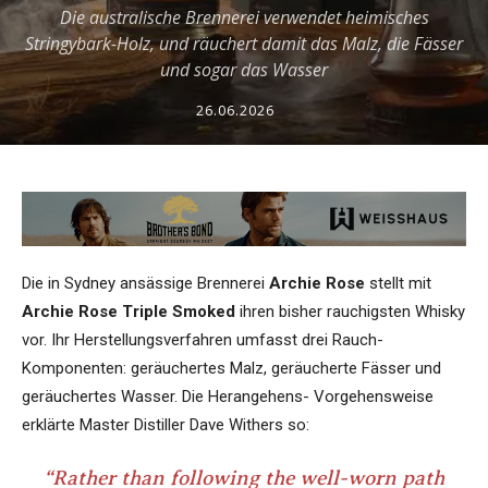
Die australische Brennerei verwendet heimisches
Stringybark-Holz, und räuchert damit das Malz, die Fässer
und sogar das Wasser
26.06.2026
Die in Sydney ansässige Brennerei
Archie Rose
stellt mit
Archie Rose Triple Smoked
ihren bisher rauchigsten Whisky
vor. Ihr Herstellungsverfahren umfasst drei Rauch-
Komponenten: geräuchertes Malz, geräucherte Fässer und
geräuchertes Wasser. Die Herangehens- Vorgehensweise
erklärte Master Distiller Dave Withers so:
“Rather than following the well-worn path