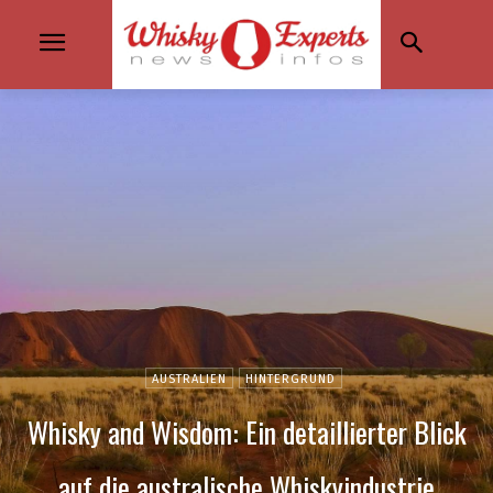
AUSTRALIEN
HINTERGRUND
Whisky and Wisdom: Ein detaillierter Blick
auf die australische Whiskyindustrie