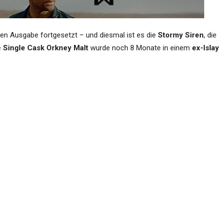
en Ausgabe fortgesetzt – und diesmal ist es die
Stormy Siren
, die
e
Single Cask Orkney Malt
wurde noch 8 Monate in einem
ex-Islay
n finden Sie dazu die Verlinkung im Artikel:
Inhalt verantwortet das Unterneh
 SIREN WIRD EUCH IN DIE TIEFE