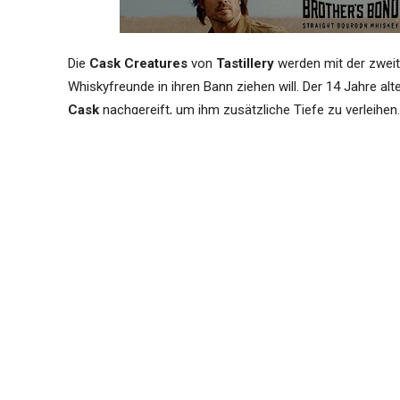
Die
Cask Creatures
von
Tastillery
werden mit der zweit
Whiskyfreunde in ihren Bann ziehen will. Der 14 Jahre alt
Cask
nachgereift, um ihm zusätzliche Tiefe zu verleihen.
Wenn Sie sich eine der
228 Flaschen
sichern wollen, dan
Externer Text
VERSUCHT, IHR ZU WIDERSTEHEN!
CASK CREATURES #02: STORMY
ZIEHEN.